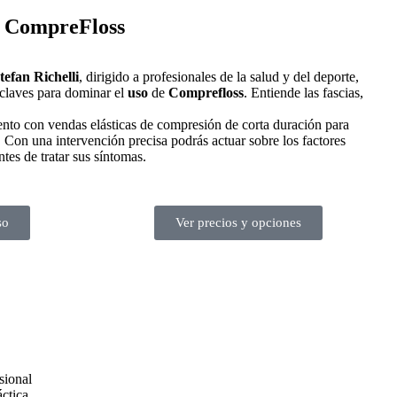
e CompreFloss
tefan Richelli
, dirigido a profesionales de la salud y del deporte,
s claves para dominar el
uso
de
Comprefloss
. Entiende las fascias,
iento con vendas elásticas de compresión de corta duración para
. Con una intervención precisa podrás actuar sobre los factores
tes de tratar sus síntomas.
so
Ver precios y opciones
sional
áctica