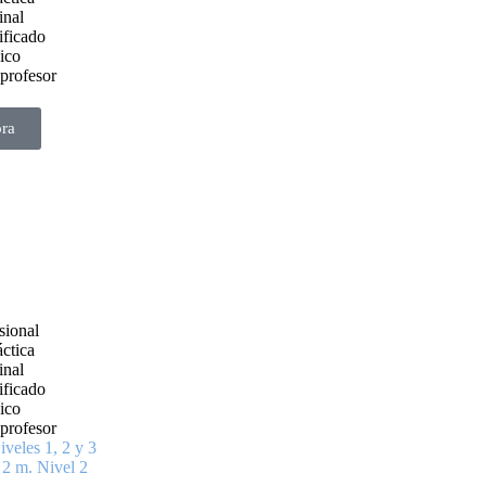
inal
ificado
ico
 profesor
ra
sional
áctica
inal
ificado
ico
 profesor
veles 1, 2 y 3
2 m. Nivel 2