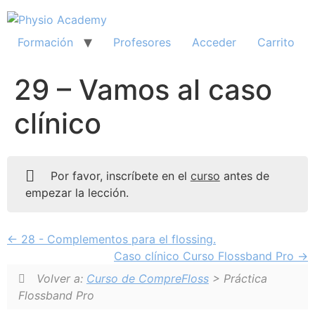
Ir
al
contenido
Formación
Profesores
Acceder
Carrito
29 – Vamos al caso
clínico
Por favor, inscríbete en el
curso
antes de
empezar la lección.
28 - Complementos para el flossing.
Caso clínico Curso Flossband Pro
Volver a:
Curso de CompreFloss
> Práctica
Flossband Pro