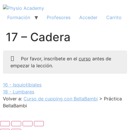
Ir
al
contenido
Formación
Profesores
Acceder
Carrito
17 – Cadera
Por favor, inscríbete en el
curso
antes de
empezar la lección.
16 - Isquiotibiales
18 - Lumbares
Volver a:
Curso de cupping con BellaBambi
> Práctica
BellaBambi