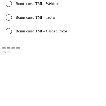
Bonus curso TMI – Webinar
Bonus curso TMI – Teoría
Bonus curso TMI – Casos clínicos