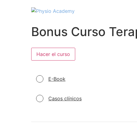
Bonus Curso Tera
Hacer el curso
E-Book
Casos clínicos