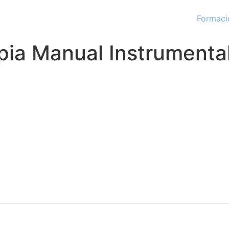
Formaci
pia Manual Instrumenta