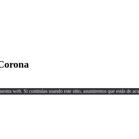
 Corona
estra web. Si continúas usando este sitio, asumiremos que estás de acu